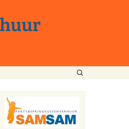
rhuur
Zoeken
naar: