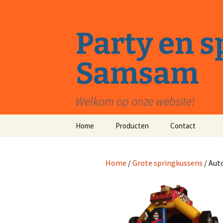
Ga
naar
de
Party en 
inhoud
Samsam
Welkom op onze website!
Home
Producten
Contact
Grote springkussens
Home
/
Grote springkussens
/ Aut
Feestartikelen
Kleine springkussens
Stormbanen