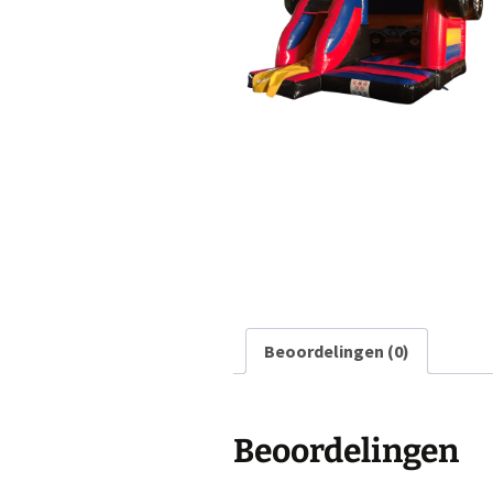
Opblaasfiguren
Fun food
Rode loper
Tenten
Verlichting en geluid
Stoelen
Tafels
Beoordelingen (0)
Verwarming
Horeca
Beoordelingen
Spellen