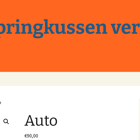
springkussen ve
o
Auto
€
90,00