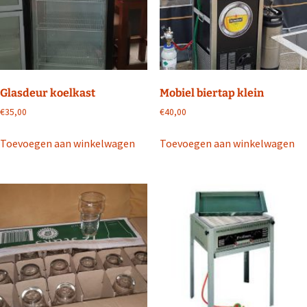
Glasdeur koelkast
Mobiel biertap klein
€
35,00
€
40,00
Toevoegen aan winkelwagen
Toevoegen aan winkelwagen