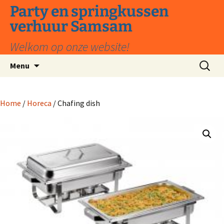
Ga
Party en springkussen
naar
verhuur Samsam
de
inhoud
Welkom op onze website!
Zoeken
Menu
naar:
Home
/
Horeca
/ Chafing dish