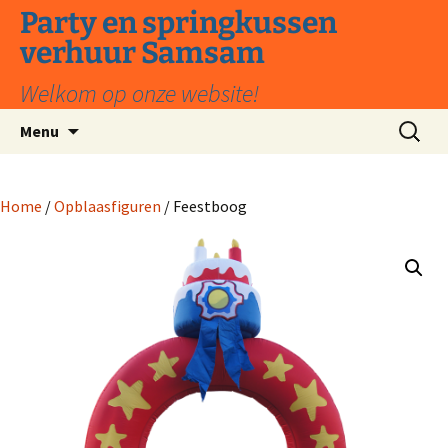
Ga
Party en springkussen
naar
verhuur Samsam
de
inhoud
Welkom op onze website!
Zoeken
Menu
naar:
Home
/
Opblaasfiguren
/ Feestboog