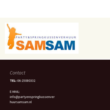
Contact
TEL:
06-25080332
E-MAIL:
info@partyenspringkussenver
huursamsam.nl