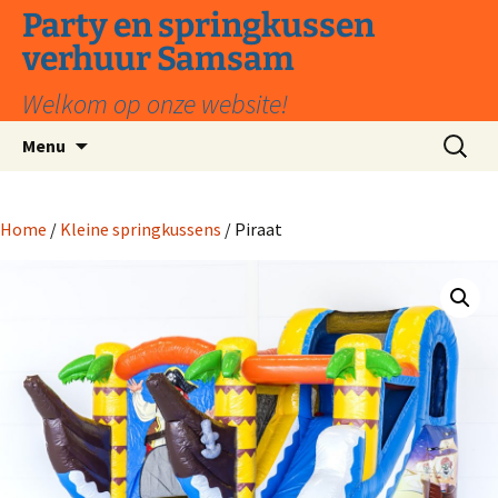
Ga
Party en springkussen
naar
verhuur Samsam
de
inhoud
Welkom op onze website!
Zoeken
Menu
naar:
Home
/
Kleine springkussens
/ Piraat