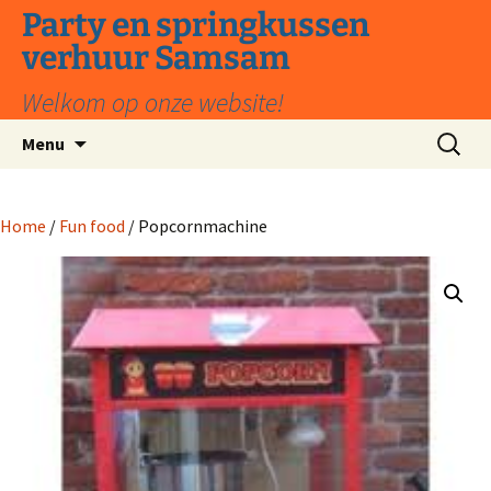
Ga
Party en springkussen
naar
verhuur Samsam
de
inhoud
Welkom op onze website!
Zoeken
Menu
naar:
Home
/
Fun food
/ Popcornmachine