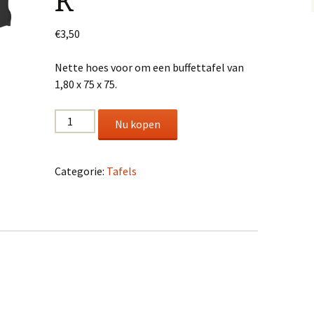
k
€
3,50
Nette hoes voor om een buffettafel van
1,80 x 75 x 75.
Buffettafelrok
Nu kopen
aantal
Categorie:
Tafels