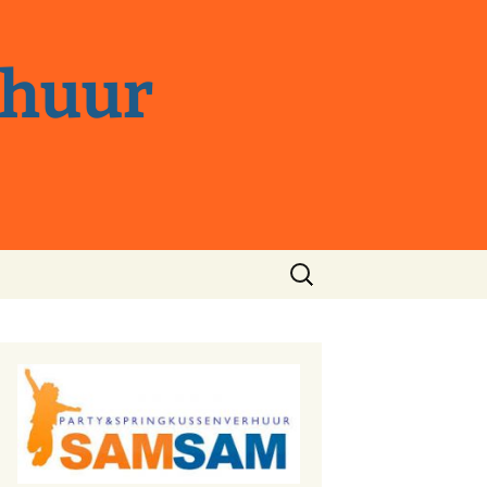
rhuur
Zoeken
naar: