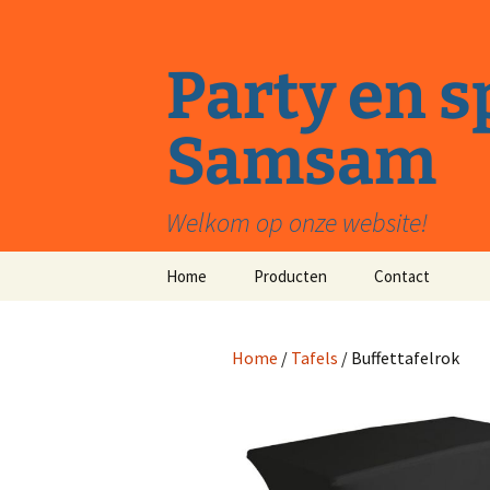
Ga
naar
de
Party en 
inhoud
Samsam
Welkom op onze website!
Home
Producten
Contact
Grote springkussens
Home
/
Tafels
/ Buffettafelrok
Feestartikelen
Kleine springkussens
Stormbanen