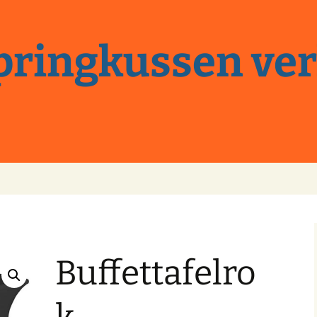
springkussen ve
Buffettafelro