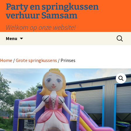
Ga
Party en springkussen
naar
verhuur Samsam
de
inhoud
Welkom op onze website!
Zoeken
Menu
naar:
Home
/
Grote springkussens
/ Prinses